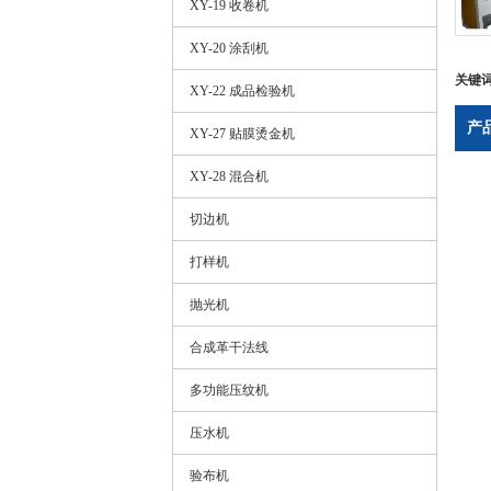
XY-19 收卷机
XY-20 涂刮机
关键
XY-22 成品检验机
产
XY-27 贴膜烫金机
XY-28 混合机
切边机
打样机
抛光机
合成革干法线
多功能压纹机
压水机
验布机